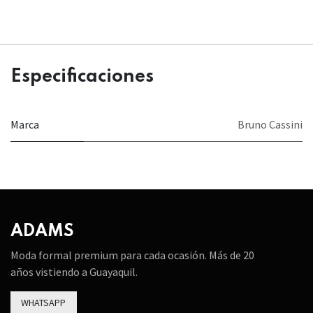
Especificaciones
Marca
Bruno Cassini
ADAMS
Moda formal premium para cada ocasión. Más de 20
años vistiendo a Guayaquil.
WHATSAPP