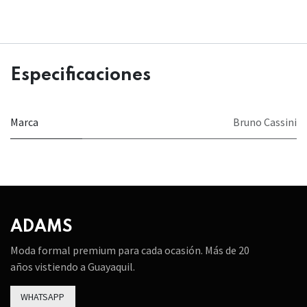
Especificaciones
Marca
Bruno Cassini
ADAMS
Moda formal premium para cada ocasión. Más de 20
años vistiendo a Guayaquil.
WHATSAPP