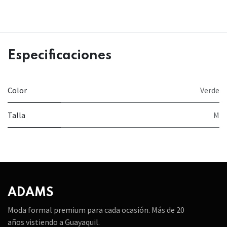
Especificaciones
Color
Verde
Talla
M
ADAMS
Moda formal premium para cada ocasión. Más de 20
años vistiendo a Guayaquil.