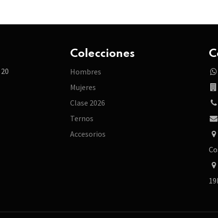
Colecciones
C
 20
Hombres
Mujeres
Clase 2026
Ternos
Accesorios
Co
19