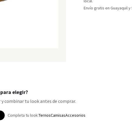
local.
Envío gratis en Guayaquil 
para elegir?
 y combinar tu look antes de comprar.
p
Completa tu look:
Ternos
Camisas
Accesorios