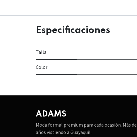
Especificaciones
Talla
Color
ADAMS
Moda formal premium para cada ocasión. Más de
años vistiendo a Guayaquil.