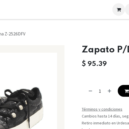
LOOKS
CONTACTO
ma Z-2526DFV
Zapato P
$
95.39
Términos y condiciones
Cambios hasta 14 días, segú
Retiro inmediato en Urdesa