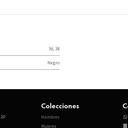
36
,
38
Negro
Colecciones
C
 20
Hombres
Mujeres