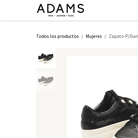
Ir al contenido
INICIO
TIENDA
CLASE 2026
Todos los productos
Mujeres
Zapato P/Da