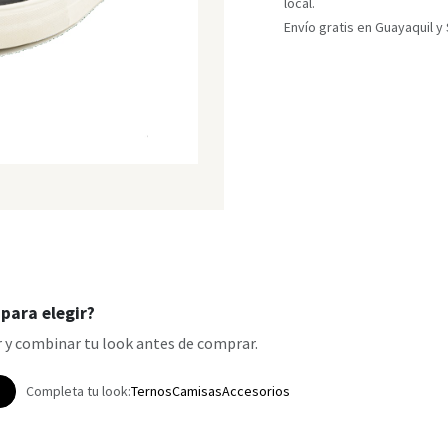
local.
Envío gratis en Guayaquil 
para elegir?
 y combinar tu look antes de comprar.
p
Completa tu look:
Ternos
Camisas
Accesorios