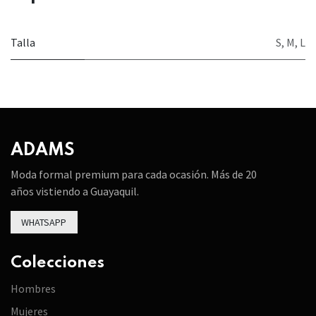
Talla
S
,
M
,
L
ADAMS
Moda formal premium para cada ocasión. Más de 20
años vistiendo a Guayaquil.
WHATSAPP
Colecciones
Hombres
Mujeres