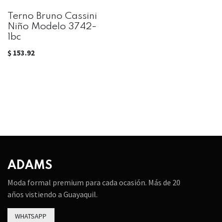
Terno Bruno Cassini
Niño Modelo 3742-
1bc
$
153.92
ADAMS
Moda formal premium para cada ocasión. Más de 20
años vistiendo a Guayaquil.
WHATSAPP