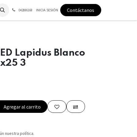
Contáctanos
INICIA SESIÓN
042886168
ED Lapidus Blanco
-x25 3
Agregar al carrito
n nuestra política.