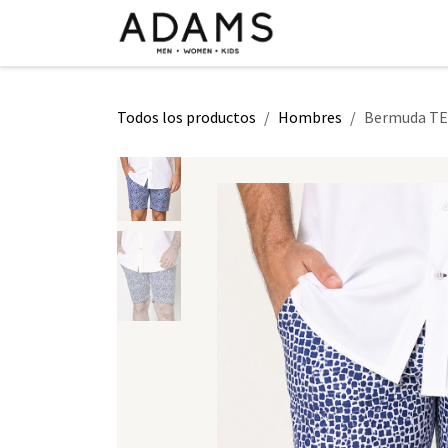
Ir al contenido
INICIO
TIENDA
CLASE 2026
Todos los productos
Hombres
Bermuda TED