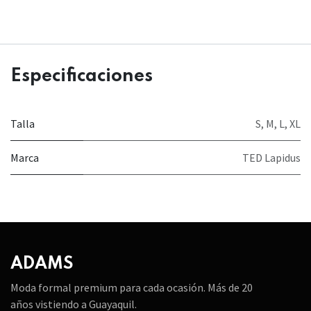
Especificaciones
Talla
S
,
M
,
L
,
XL
Marca
TED Lapidus
ADAMS
Moda formal premium para cada ocasión. Más de 20
años vistiendo a Guayaquil.