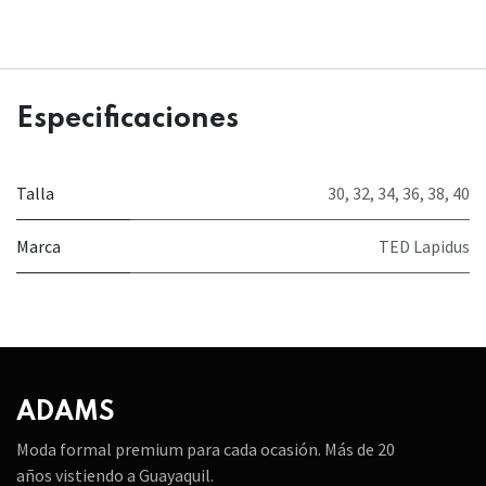
Especificaciones
Talla
30
,
32
,
34
,
36
,
38
,
40
Marca
TED Lapidus
ADAMS
Moda formal premium para cada ocasión. Más de 20
años vistiendo a Guayaquil.