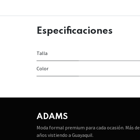
Especificaciones
Talla
Color
ADAMS
Moda formal premium para cada ocasión. Más de
años vistiendo a Guayaquil.