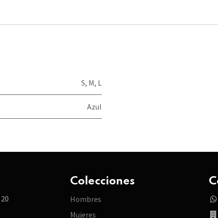
S
,
M
,
L
Azul
Colecciones
C
 20
Hombres
Mujeres