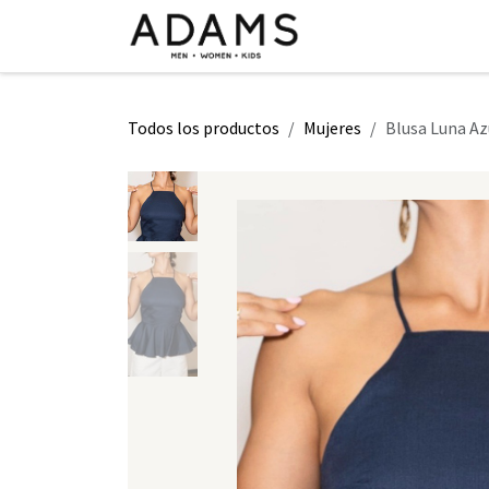
Ir al contenido
INICIO
TIENDA
CLASE 2026
Todos los productos
Mujeres
Blusa Luna Az