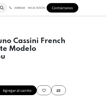
Contáctanos
INICIA SESIÓN
042886168
no Cassini French
ste Modelo
bu
Agregar al carrito