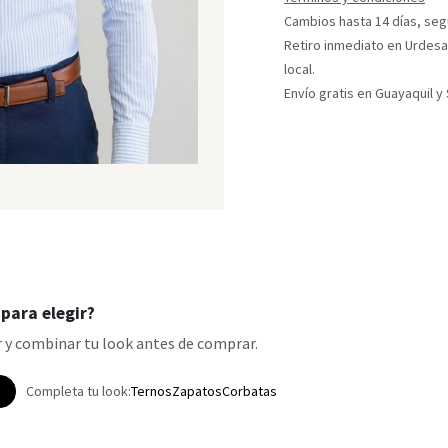
Cambios hasta 14 días, segú
Retiro inmediato en Urdesa
local.
Envío gratis en Guayaquil 
para elegir?
 y combinar tu look antes de comprar.
p
Completa tu look:
Ternos
Zapatos
Corbatas