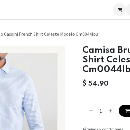
LOOKS
CONTACTO
o Cassini French Shirt Celeste Modelo Cm0044lbu
Camisa Bru
Shirt Cele
Cm0044l
$
54.90
Términos y condiciones