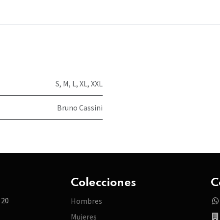
S
,
M
,
L
,
XL
,
XXL
Bruno Cassini
Colecciones
C
 20
Hombres
Mujeres