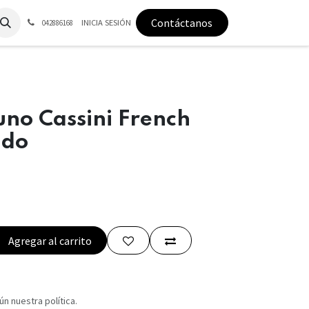
Contáctanos
INICIA SESIÓN
042886168
no Cassini French
ado
Agregar al carrito
n nuestra política.