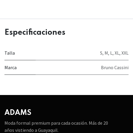
Especificaciones
Talla
S
,
M
,
L
,
XL
,
XXL
Marca
Bruno Cassini
ADAMS
Moda formal premium para cada ocasión. Más de 20
años vistiendo a Guayaquil.