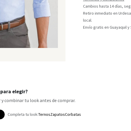
Cambios hasta 14 días, segú
Retiro inmediato en Urdesa
local.
Envío gratis en Guayaquil 
para elegir?
 y combinar tu look antes de comprar.
p
Completa tu look:
Ternos
Zapatos
Corbatas