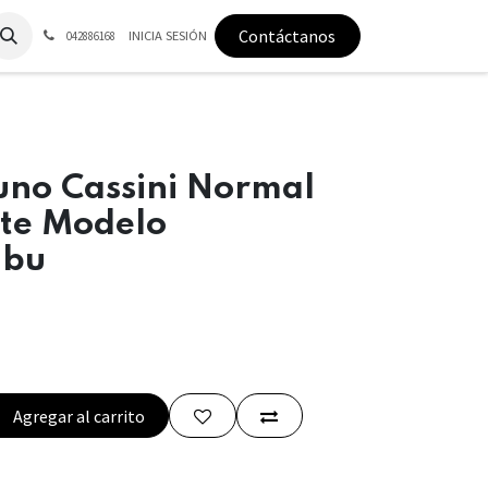
Contáctanos
INICIA SESIÓN
042886168
uno Cassini Normal
ste Modelo
bu
Agregar al carrito