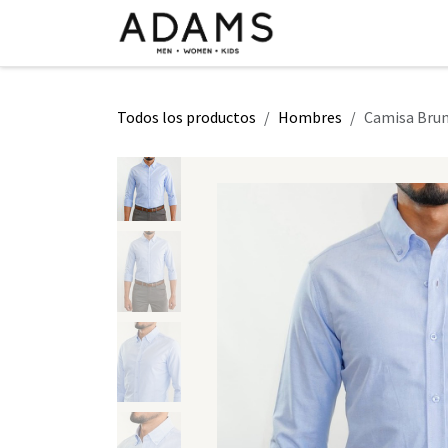
Ir al contenido
INICIO
TIENDA
CLASE 2026
Todos los productos
Hombres
Camisa Brun