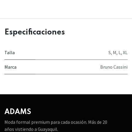
Especificaciones
Talla
S
,
M
,
L
,
XL
Marca
Bruno Cassini
ADAMS
Moda formal premium para cada ocasión. Más de 20
años vistiendo a Guayaquil.