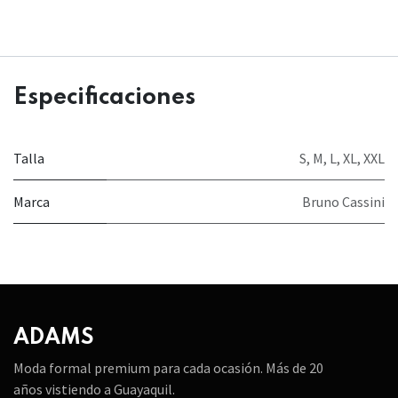
Especificaciones
Talla
S
,
M
,
L
,
XL
,
XXL
Marca
Bruno Cassini
ADAMS
Moda formal premium para cada ocasión. Más de 20
años vistiendo a Guayaquil.