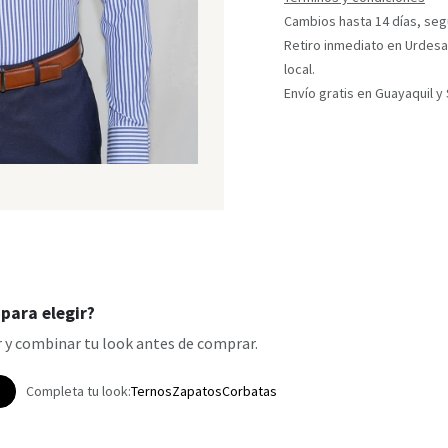
Cambios hasta 14 días, segú
Retiro inmediato en Urdesa
local.
Envío gratis en Guayaquil 
para elegir?
 y combinar tu look antes de comprar.
p
Completa tu look:
Ternos
Zapatos
Corbatas