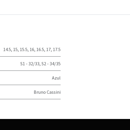
14.5
,
15
,
15.5
,
16
,
16.5
,
17
,
17.5
S1 - 32/33
,
S2 - 34/35
Azul
Bruno Cassini