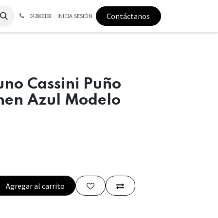
Contáctanos
INICIA SESIÓN
042886168
uno Cassini Puño
inen Azul Modelo
Agregar al carrito