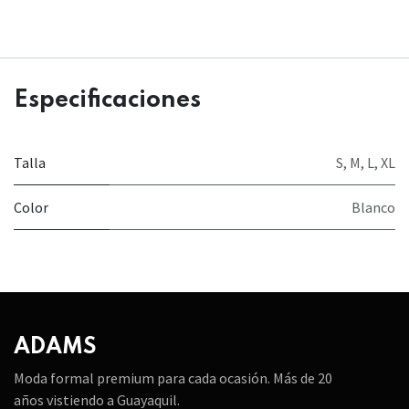
Especificaciones
Talla
S
,
M
,
L
,
XL
Color
Blanco
ADAMS
Moda formal premium para cada ocasión. Más de 20
años vistiendo a Guayaquil.