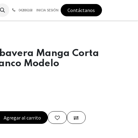
Contáctanos
INICIA SESIÓN
042886168
bavera Manga Corta
Blanco Modelo
Agregar al carrito