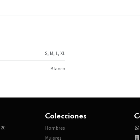
S
,
M
,
L
,
XL
Blanco
Colecciones
C
 20
Hombres
Mujeres