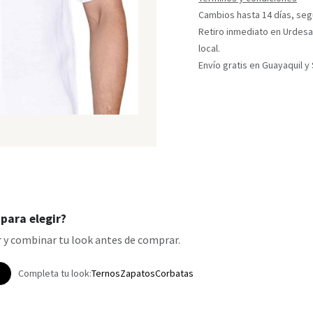
Cambios hasta 14 días, segú
Retiro inmediato en Urdesa
local.
Envío gratis en Guayaquil 
para elegir?
 y combinar tu look antes de comprar.
p
Completa tu look:
Ternos
Zapatos
Corbatas