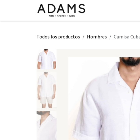
Ir al contenido
INICIO
TIENDA
CLASE 2026
Todos los productos
Hombres
Camisa Cuba