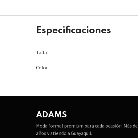
Especificaciones
Talla
Color
ADAMS
Moda formal premium para cada ocasión. Más de
años vistiendo a Guayaquil.