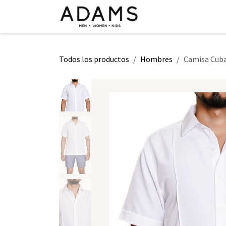
Ir al contenido
INICIO
TIENDA
CLASE 2026
Todos los productos
Hombres
Camisa Cuba