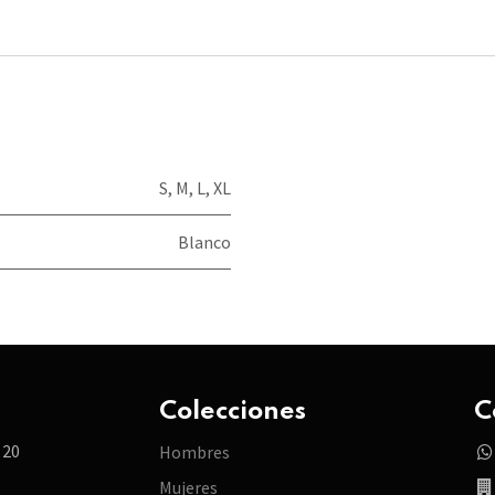
S
,
M
,
L
,
XL
Blanco
Colecciones
C
 20
Hombres
Mujeres