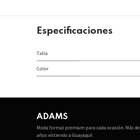
Especificaciones
Talla
Color
ADAMS
Moda formal premium para cada ocasión. Más de
años vistiendo a Guayaquil.