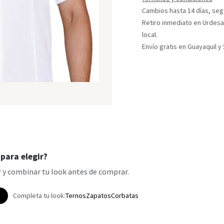
Cambios hasta 14 días, segú
Retiro inmediato en Urdesa
local.
Envío gratis en Guayaquil 
para elegir?
 y combinar tu look antes de comprar.
p
Completa tu look:
Ternos
Zapatos
Corbatas