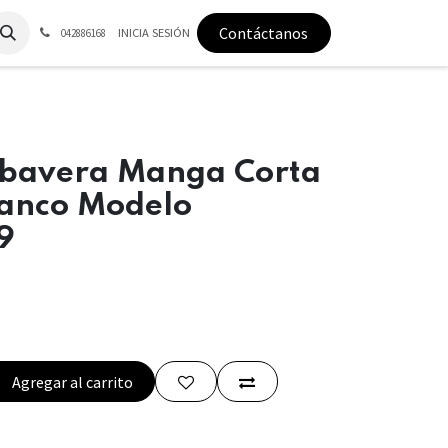
Contáctanos
INICIA SESIÓN
042886168
bavera Manga Corta
Blanco Modelo
9
Agregar al carrito