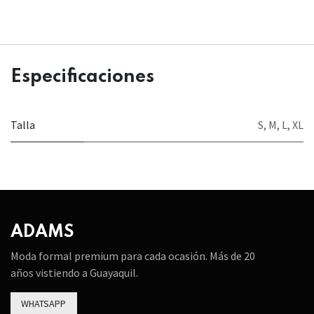
Especificaciones
Talla
S
,
M
,
L
,
XL
ADAMS
Moda formal premium para cada ocasión. Más de 20
años vistiendo a Guayaquil.
WHATSAPP