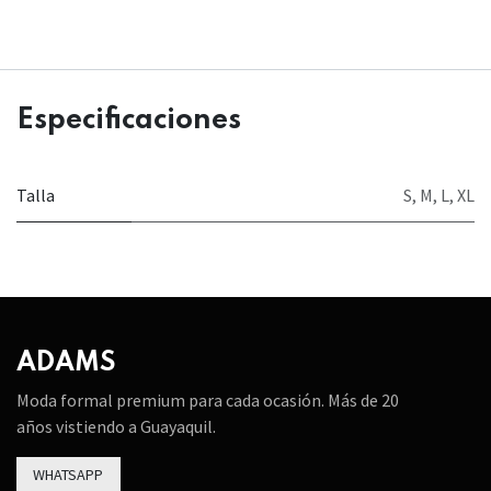
Especificaciones
Talla
S
,
M
,
L
,
XL
ADAMS
Moda formal premium para cada ocasión. Más de 20
años vistiendo a Guayaquil.
WHATSAPP