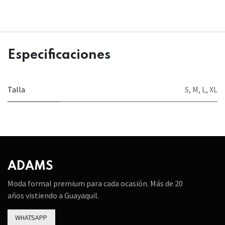
Especificaciones
Talla
S
,
M
,
L
,
XL
ADAMS
Moda formal premium para cada ocasión. Más de 20
años vistiendo a Guayaquil.
WHATSAPP