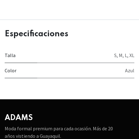
Especificaciones
Talla
S
,
M
,
L
,
XL
Color
Azul
ADAMS
Moda formal premium para cada ocasión. Más de 20
años vistiendo a Guayaquil.