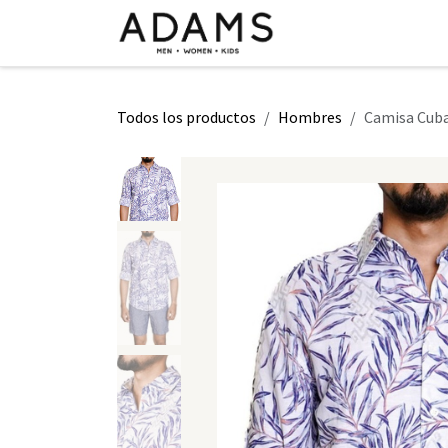
Ir al contenido
INICIO
TIENDA
CLASE 2026
Todos los productos
Hombres
Camisa Cuba