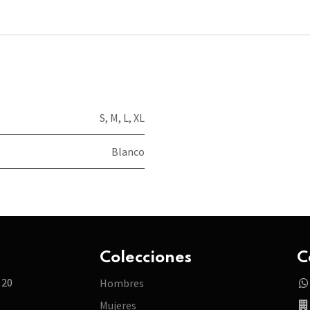
S
,
M
,
L
,
XL
Blanco
Colecciones
C
 20
Hombres
Mujeres