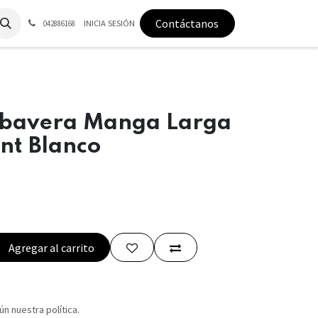
Contáctanos
INICIA SESIÓN
042886168
bavera Manga Larga
ant Blanco
Agregar al carrito
n nuestra política.