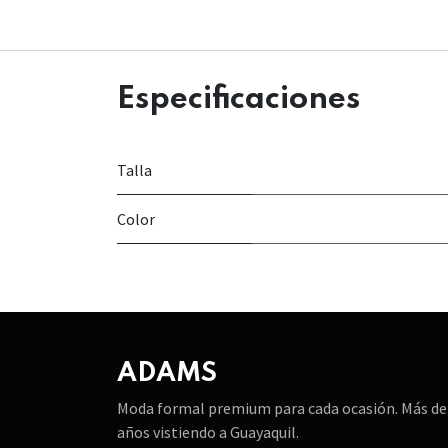
Especificaciones
Talla
Color
ADAMS
Moda formal premium para cada ocasión. Más de
años vistiendo a Guayaquil.