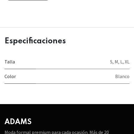
Especificaciones
Talla
S
,
M
,
L
,
XL
Color
Blanco
ADAMS
Moda formal premium para cada ocasión. Más de 20