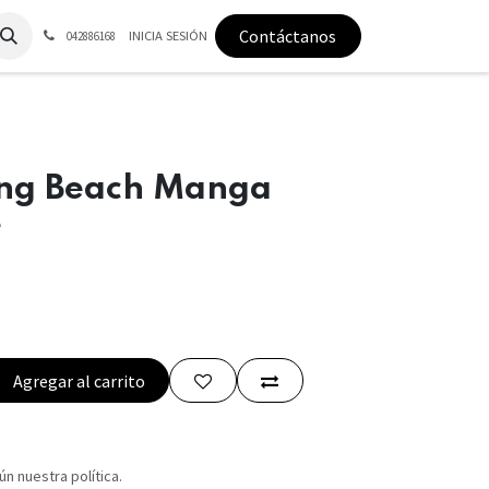
Contáctanos
INICIA SESIÓN
042886168
ng Beach Manga
e
Agregar al carrito
n nuestra política.