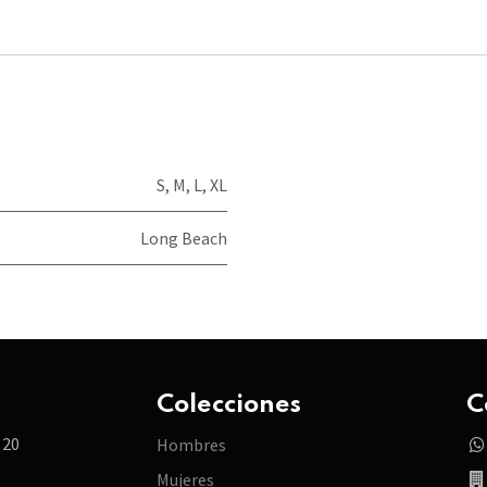
S
,
M
,
L
,
XL
Long Beach
Colecciones
C
 20
Hombres
Mujeres