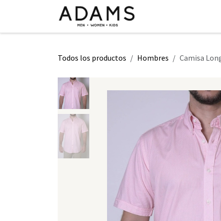
Ir al contenido
INICIO
TIENDA
CLASE 2026
Todos los productos
Hombres
Camisa Lon