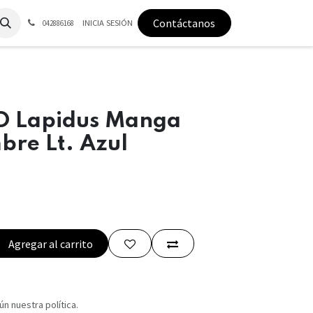
Contáctanos
INICIA SESIÓN
042886168
D Lapidus Manga
bre Lt. Azul
Agregar al carrito
n nuestra política.