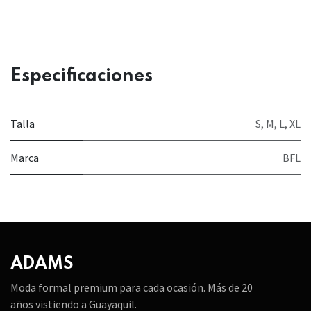
Especificaciones
Talla
S
,
M
,
L
,
XL
Marca
BFL
ADAMS
Moda formal premium para cada ocasión. Más de 20
años vistiendo a Guayaquil.