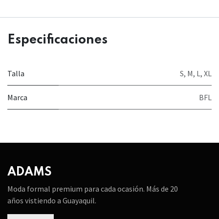
Especificaciones
Talla
S
,
M
,
L
,
XL
Marca
BFL
ADAMS
Moda formal premium para cada ocasión. Más de 20
años vistiendo a Guayaquil.