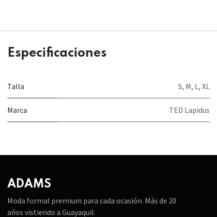
Especificaciones
Talla
S
,
M
,
L
,
XL
Marca
TED Lapidus
ADAMS
Moda formal premium para cada ocasión. Más de 20
años vistiendo a Guayaquil.