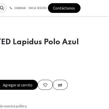
Contáctanos
INICIA SESIÓN
042886168
ED Lapidus Polo Azul
Agregar al carrito
n nuestra política.