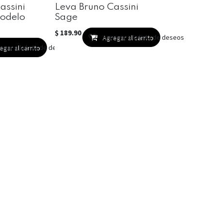
assini
Leva Bruno Cassini
odelo
Sage
$
189.90
Agregar a la lista de deseos
Agregar al carrito
egar a la lista de deseos
egar al carrito