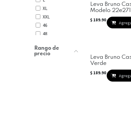
Leva Bruno Cas
XL
Modelo 22e27
XXL
$
189.90
Agrega
Agregar
46
48
50
Rango de
52
precio
Leva Bruno Cas
54
Verde
56
$
189.90
Agrega
58
Agregar
60
62
64
66
68
70