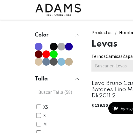
Ir al contenido
INICIO
TIENDA
CLASE 2026
Productos
Hombr
Color
Levas
Ternos
Camisas
Zapa
Talla
Leva Bruno Cas
Botones Lino 
Dk2011 2
$
189.90
XS
Agrega
Agregar
S
M
L