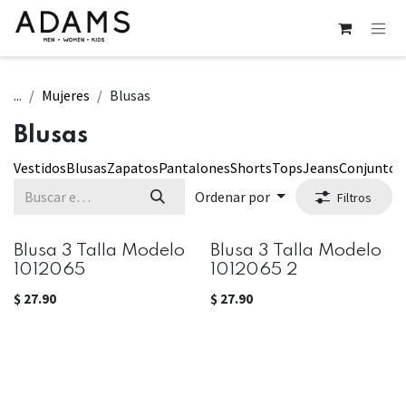
Ir al contenido
...
Mujeres
Blusas
Blusas
Vestidos
Blusas
Zapatos
Pantalones
Shorts
Tops
Jeans
Conjuntos
Ordenar por
Filtros
Blusa 3 Talla Modelo
Blusa 3 Talla Modelo
1012065
1012065 2
$
27.90
$
27.90