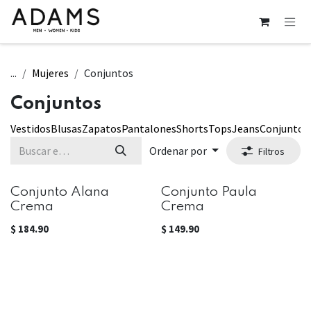
Ir al contenido
...
Mujeres
Conjuntos
Conjuntos
Vestidos
Blusas
Zapatos
Pantalones
Shorts
Tops
Jeans
Conjuntos
Ordenar por
Filtros
Conjunto Alana
Conjunto Paula
Crema
Crema
$
184.90
$
149.90