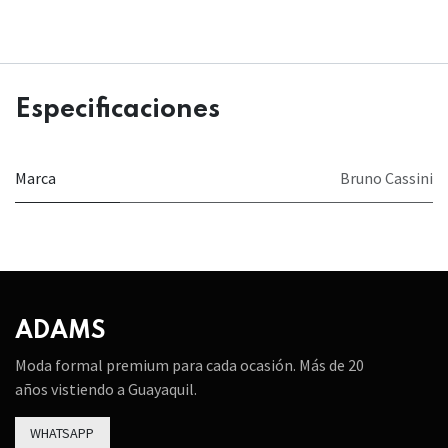
Especificaciones
Marca
Bruno Cassini
ADAMS
Moda formal premium para cada ocasión. Más de 20
años vistiendo a Guayaquil.
WHATSAPP