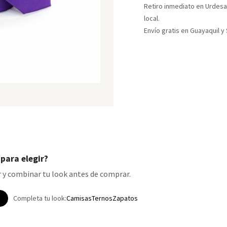
Retiro inmediato en Urdesa
local.
Envío gratis en Guayaquil 
para elegir?
 y combinar tu look antes de comprar.
p
Completa tu look:
Camisas
Ternos
Zapatos