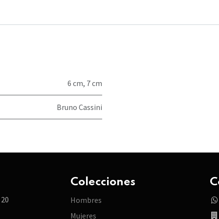
6 cm
,
7 cm
Bruno Cassini
Colecciones
C
 20
Hombres
Mujeres