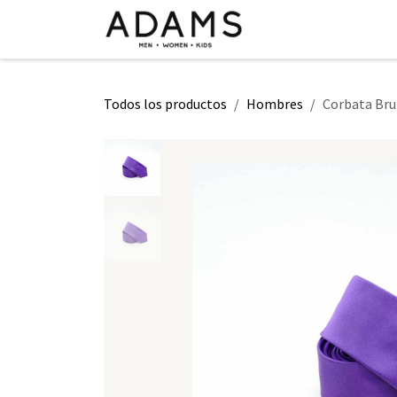
Ir al contenido
INICIO
TIENDA
CLASE 2026
Todos los productos
Hombres
Corbata Bru