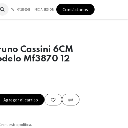
Contáctanos
INICIA SESIÓN
042886168
runo Cassini 6CM
delo Mf3870 12
Agregar al carrito
n nuestra política.