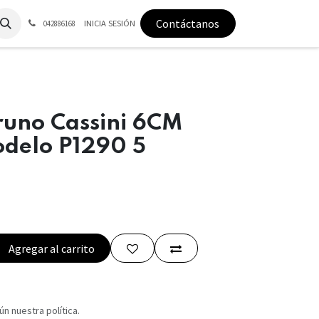
Contáctanos
INICIA SESIÓN
042886168
runo Cassini 6CM
delo P1290 5
Agregar al carrito
n nuestra política.