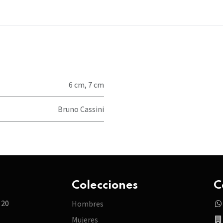
6 cm
,
7 cm
Bruno Cassini
Colecciones
C
 20
Hombres
Mujeres