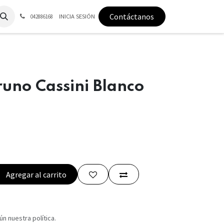
Contáctanos
INICIA SESIÓN
042886168
uno Cassini Blanco
Agregar al carrito
n nuestra política.