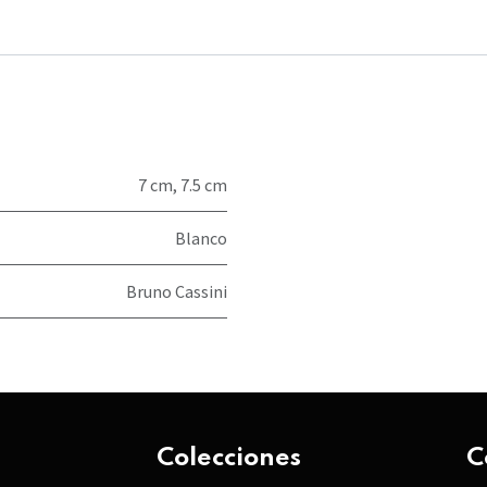
7 cm
,
7.5 cm
Blanco
Bruno Cassini
Colecciones
C