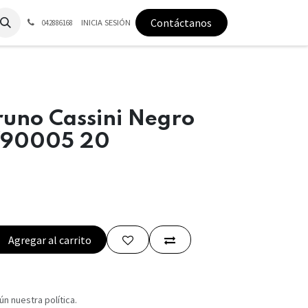
Contáctanos
INICIA SESIÓN
042886168
runo Cassini Negro
f90005 20
Agregar al carrito
n nuestra política.