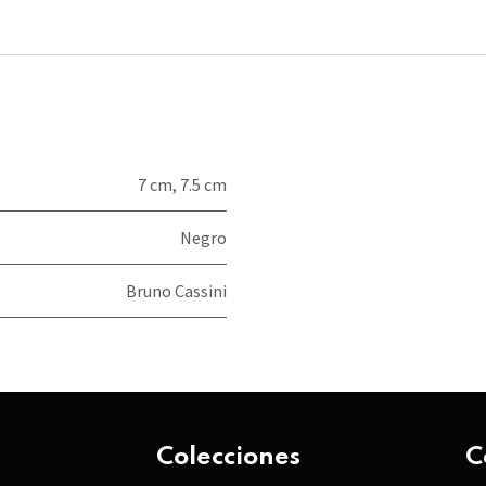
7 cm
,
7.5 cm
Negro
Bruno Cassini
Colecciones
C