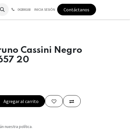
Contáctanos
INICIA SESIÓN
042886168
runo Cassini Negro
657 20
Agregar al carrito
n nuestra política.