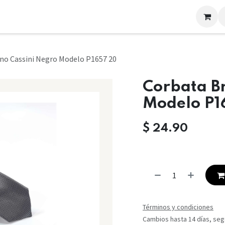
LOOKS
CONTACTO
no Cassini Negro Modelo P1657 20
Corbata B
Modelo P1
$
24.90
Términos y condiciones
Cambios hasta 14 días, segú