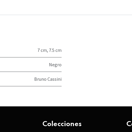
7 cm
,
7.5 cm
Negro
Bruno Cassini
Colecciones
C