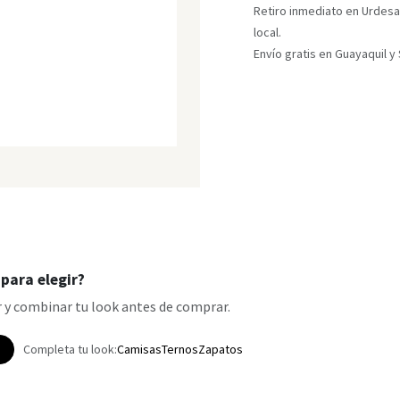
Retiro inmediato en Urdesa
local.
Envío gratis en Guayaquil 
para elegir?
 y combinar tu look antes de comprar.
p
Completa tu look:
Camisas
Ternos
Zapatos