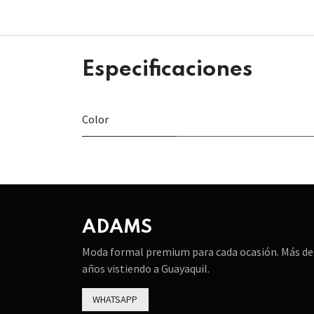
Especificaciones
Color
ADAMS
Moda formal premium para cada ocasión. Más de
años vistiendo a Guayaquil.
WHATSAPP