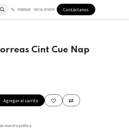
Contáctanos
INICIA SESIÓN
042886168
orreas Cint Cue Nap
Agregar al carrito
n nuestra política.