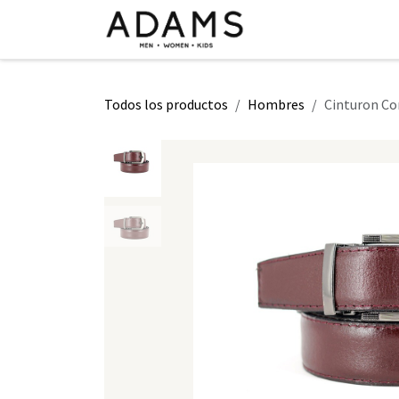
Ir al contenido
INICIO
TIENDA
CLASE 2026
Todos los productos
Hombres
Cinturon Cor