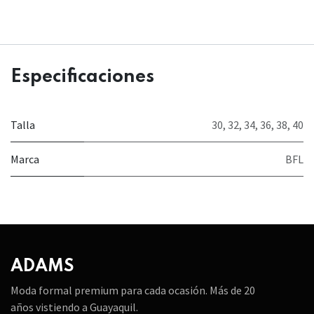
Especificaciones
Talla
30
,
32
,
34
,
36
,
38
,
40
Marca
BFL
ADAMS
Moda formal premium para cada ocasión. Más de 20
años vistiendo a Guayaquil.