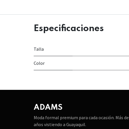
Especificaciones
Talla
Color
ADAMS
Moda formal premium para cada ocasión. Más de
años vistiendo a Guayaquil.