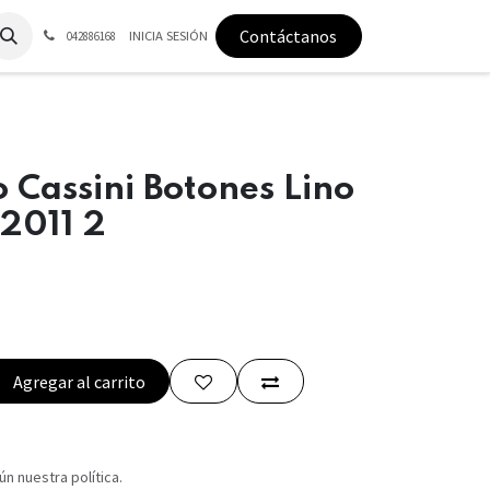
Contáctanos
INICIA SESIÓN
042886168
 Cassini Botones Lino
2011 2
Agregar al carrito
n nuestra política.