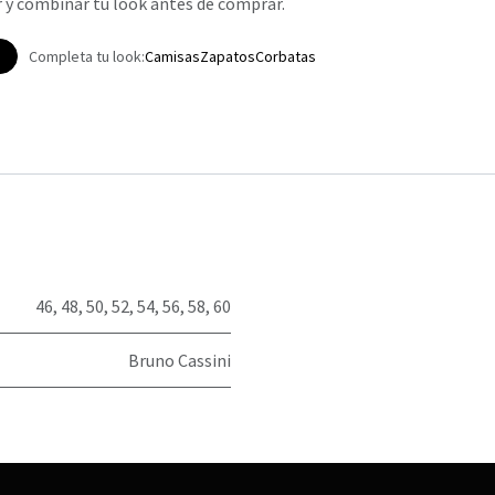
 y combinar tu look antes de comprar.
p
Completa tu look:
Camisas
Zapatos
Corbatas
46
,
48
,
50
,
52
,
54
,
56
,
58
,
60
Bruno Cassini