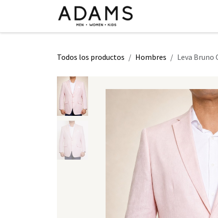
Ir al contenido
INICIO
TIENDA
CLASE 2026
Todos los productos
Hombres
Leva Bruno 