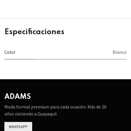
Especificaciones
Color
Blanco
ADAMS
Moda formal premium para cada ocasión. Más de 20
años vistiendo a Guayaquil.
WHATSAPP