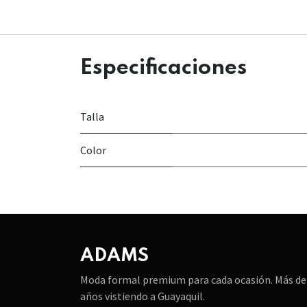
Especificaciones
Talla
Color
ADAMS
Moda formal premium para cada ocasión. Más de
años vistiendo a Guayaquil.