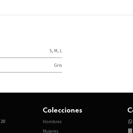
S
,
M
,
L
Gris
Colecciones
C
 20
Hombres
Mujeres