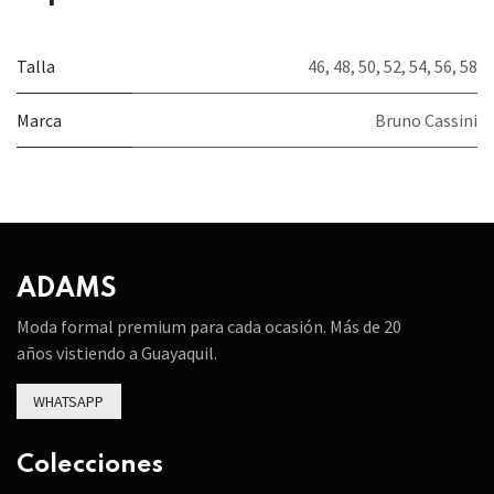
Talla
46
,
48
,
50
,
52
,
54
,
56
,
58
Marca
Bruno Cassini
ADAMS
Moda formal premium para cada ocasión. Más de 20
años vistiendo a Guayaquil.
WHATSAPP
Colecciones