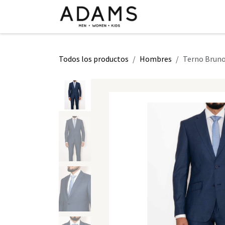
Ir al contenido
INICIO
TIENDA
CLASE 2026
Todos los productos
Hombres
Terno Bruno