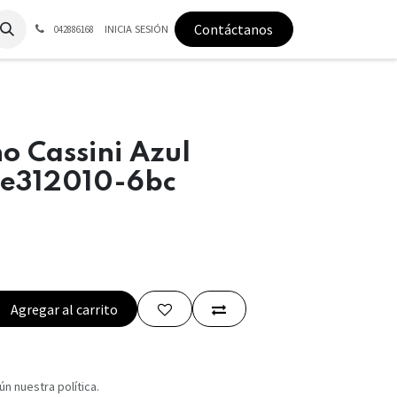
Contáctanos
INICIA SESIÓN
042886168
o Cassini Azul
e312010-6bc
Agregar al carrito
n nuestra política.